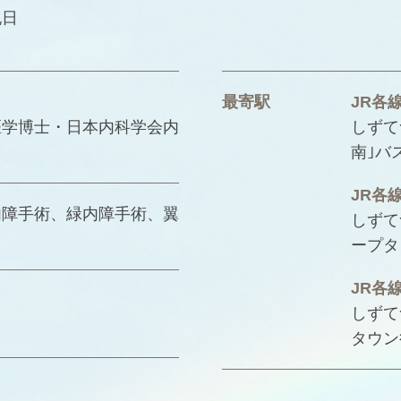
祝日
最寄駅
JR各
医学博士・日本内科学会内
しずて
南｣バ
JR各
内障手術、緑内障手術、翼
しずて
ープタ
JR各
しずて
タウン