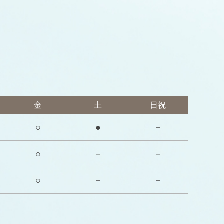
金
土
日祝
○
●
－
○
－
－
○
－
－