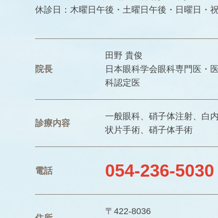
休診日：木曜日午後・土曜日午後・日曜日・
田野 貴俊
院長
日本眼科学会眼科専門医・
科認定医
一般眼科、硝子体注射、白
診療内容
状片手術、硝子体手術
054-236-5030
電話
〒422-8036