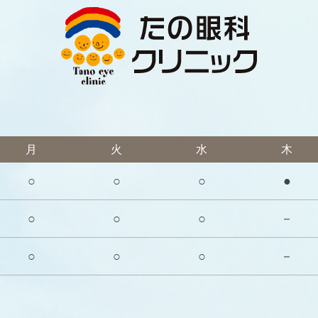
月
火
水
木
○
○
○
●
○
○
○
－
○
○
○
－