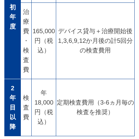
初
治
年
療
度
費
165,000
デバイス貸与＋治療開始後
・
円（税
1,3,6,9,12か月後の計5回分
検
込）
の検査費用
査
費
2
年
年
検
18,000
定期検査費用（3-6ヵ月毎の
目
査
円（税
検査を推奨）
以
費
込）
降