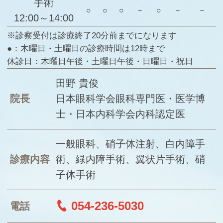
手術
○
○
○
－
○
－
－
12:00～14:00
※診察受付は診療終了20分前までになります
●：木曜日・土曜日の診療時間は12時まで
休診日：木曜日午後・土曜日午後・日曜日・祝日
田野 貴俊
院長
日本眼科学会眼科専門医・医学博
士・日本内科学会内科認定医
一般眼科、硝子体注射、白内障手
診療内容
術、緑内障手術、翼状片手術、硝
子体手術
054-236-5030
電話